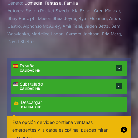
Genero:
Comedia
,
Fantasía
,
Familia
les anunciaron su separación con la esperanza de
Actores:
Easton Rocket Sweda, Isla Fisher, Greg Kinnear,
poder cambiar el destino de la familia.
Shay Rudolph, Mason Shea Joyce, Ryan Guzman, Arturo
Castro, Alphonso McAuley, Amir Talai, Jaden Betts, Sam
Wasylenko, Madeline Logan, Symera Jackson, Eric Marq,
David Sheftell
Español
CALIDAD HD
Subtitulado
CALIDAD HD
Descargar
CALIDAD HD
Esta opción de video contiene ventanas
emergentes y la carga es optima, puedes mirar
sin cortes.